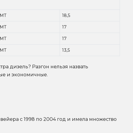
MT
18,5
MT
17
MT
17
MT
13,5
ра дизель? Разгон нельзя назвать
ые и экономичные.
вейера с 1998 по 2004 год и имела множество