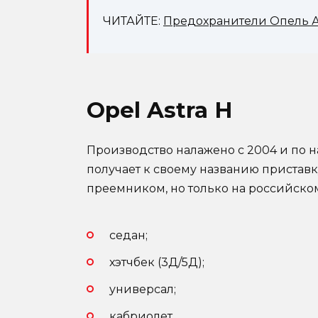
ЧИТАЙТЕ:
Предохранители Опель Ас
Opel Astra H
Производство налажено с 2004 и по 
получает к своему названию приставк
преемником, но только на российском
седан;
хэтчбек (3Д/5Д);
универсал;
кабриолет.