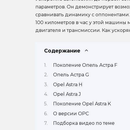
параметров. Он демонстрирует возмож
сравнивать динамику с оппонентами.
100 километров в час у этой машины 
двигателя и трансмиссии. Как ускор
Содержание
Поколение Опель Астра F
Опель Астра G
Opel Astra H
Opel Astra J
Поколение Opel Astra K
О версии OPC
Подборка видео по теме