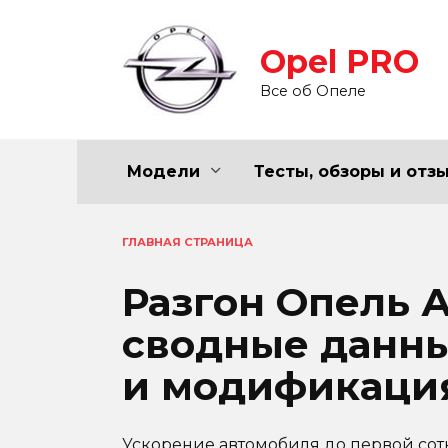
Перейти
к
Opel PRO
содержанию
Все об Опеле
Модели
Тесты, обзоры и отз
ГЛАВНАЯ СТРАНИЦА
Разгон Опель А
сводные данны
и модификаци
Ускорение автомобиля до первой сотн