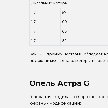
Дизельные моторы
1.7
57
1.7
60
1.7
68
1.7
82
Какими преимуществами обладает Аст
выдающимся, однако моторы тяговит
Опель Астра G
Генерация сходила со сборочного кон
кузовных модификаций: