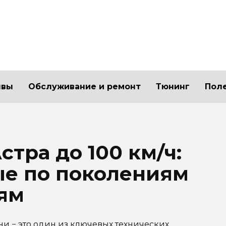
ывы
Обслуживание и ремонт
Тюнинг
Пол
стра до 100 км/ч:
е по поколениям
ям
и − это один из ключевых технических