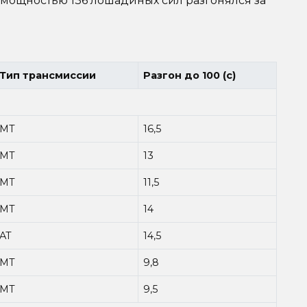
мощностью 136 лошадиных сил разгонялся за
Тип трансмиссии
Разгон до 100 (с)
MT
16,5
MT
13
MT
11,5
MT
14
AT
14,5
MT
9,8
MT
9,5