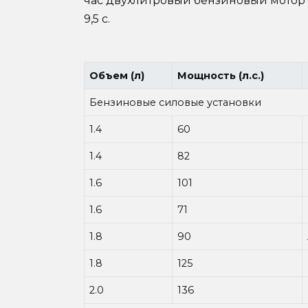
час двухлитровый бензиновый мотор 
9,5 с.
Объем (л)
Мощность (л.с.)
Бензиновые силовые установки
1.4
60
1.4
82
1.6
101
1.6
71
1.8
90
1.8
125
2.0
136