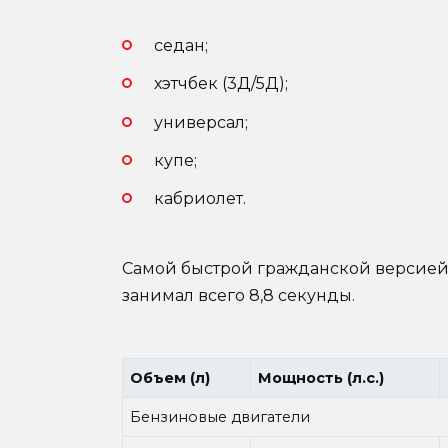
седан;
хэтчбек (3Д/5Д);
универсал;
купе;
кабриолет.
Самой быстрой гражданской версией б
занимал всего 8,8 секунды.
Объем (л)
Мощность (л.с.)
Бензиновые двигатели