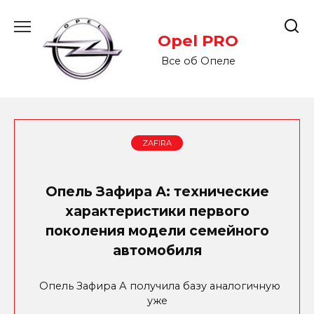
Перейти
к
Opel PRO
содержанию
Все об Опеле
ZAFIRA
Опель Зафира А: технические
характеристики первого
поколения модели семейного
автомобиля
Опель Зафира А получила базу аналогичную
уже