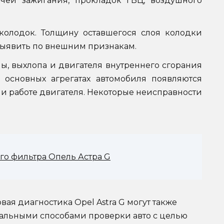
чей зажигания, прокладок ГБЦ, воздушного
колодок. Толщину оставшегося слоя колодки
ыявить по внешним признакам.
ы, выхлопа и двигателя внутреннего сгорания
в основных агрегатах автомобиля появляются
 и работе двигателя. Некоторые неисправности
го фильтра Опель Астра G
овая диагностика Opel Astra G могут также
тальными способами проверки авто с целью