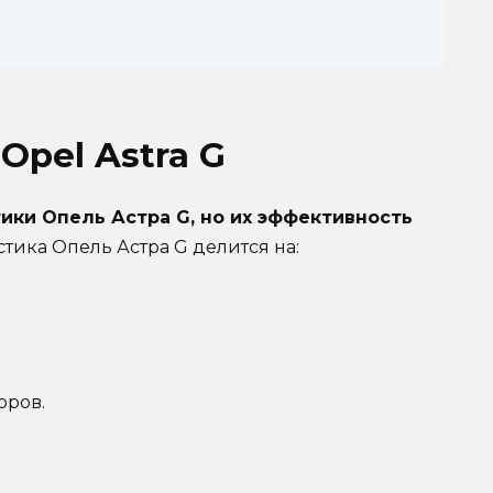
Opel Astra G
ки Опель Астра G, но их эффективность
тика Опель Астра G делится на:
оров.